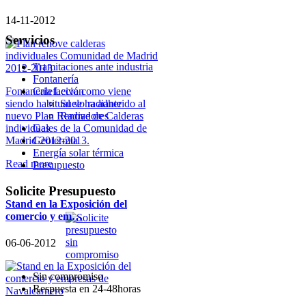
14-11-2012
Servicios
Tramitaciones ante industria
Fontanería
Calefacción
Fontaneria Leiva como viene
Suelo radiante
siendo habitual se ha adherido al
Radiadores
nuevo Plan Renove de Calderas
Gas
individuales de la Comunidad de
Geotermia
Madrid 2012-2013.
Energía solar térmica
Read more
Presupuesto
Solicite
Presupuesto
Stand en la Exposición del
comercio y em…
06-06-2012
Sin compromiso
Respuesta en 24-48horas