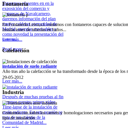
Fontanería
Estaremos presentes en en la
exposición del comercio y
empresas de Navalcarnero,
daremos información del plan
renove calderas comunidad de
En Fontanería Leiva,s.l. contamos con fontaneros capaces de solucion
Madrid, energías renovables y
instalaciones de tuberías en baños...
como novedad la presentación del
Leer más...
sistema...
Read more
Calefacción
instalación de suelo radiante
Año tras año la calefacción se ha transformado desde la época de los 
29-05-2012
Leer más...
Industria
Después de muchas pruebas al fin
creamos nuestro primer video
Time-lapse de la instalación de
suelo radiante. En esta ocasión se
Contamos con todos los carnets y homologaciones necesarios para gest
trata de un colegio de la
tipo de instalación
Comunidad de Madrid...
Leer más...