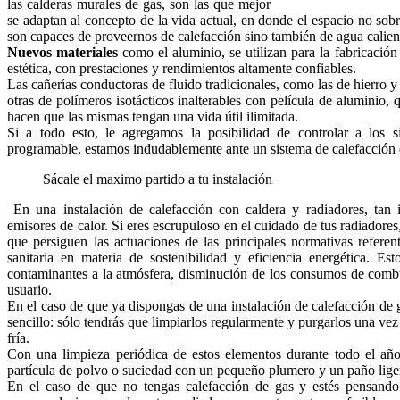
las calderas murales de gas, son las que mejor
se adaptan al concepto de la vida actual, en donde el espacio no sob
son capaces de proveernos de calefacción sino también de agua calient
Nuevos materiales
como el aluminio, se utilizan para la fabricación
estética, con prestaciones y rendimientos altamente confiables.
Las cañerías conductoras de fluido tradicionales, como las de hierro 
otras de polímeros isotácticos inalterables con película de aluminio
hacen que las mismas tengan una vida útil ilimitada.
Si a todo esto, le agregamos la posibilidad de controlar a los 
programable, estamos indudablemente ante un sistema de calefacción 
Sácale el maximo partido a tu instalación
En una instalación de calefacción con caldera y radiadores, tan 
emisores de calor. Si eres escrupuloso en el cuidado de tus radiadores,
que persiguen las actuaciones de las principales normativas referent
sanitaria en materia de sostenibilidad y eficiencia energética. Es
contaminantes a la atmósfera, disminución de los consumos de combus
usuario.
En el caso de que ya dispongas de una instalación de calefacción de 
sencillo: sólo tendrás que limpiarlos regularmente y purgarlos una vez
fría.
Con una limpieza periódica de estos elementos durante todo el año
partícula de polvo o suciedad con un pequeño plumero y un paño li
En el caso de que no tengas calefacción de gas y estés pensando e