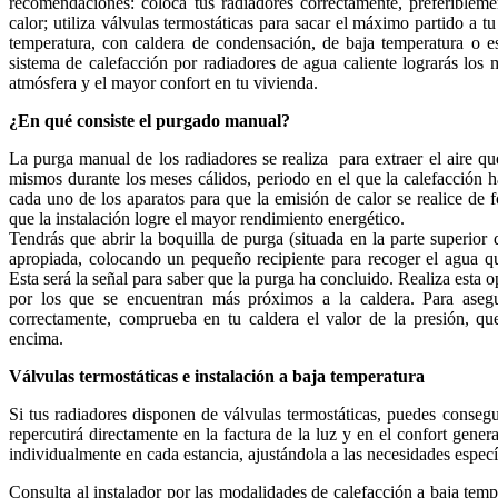
recomendaciones: coloca tus radiadores correctamente, preferiblemen
calor; utiliza válvulas termostáticas para sacar el máximo partido a tu
temperatura, con caldera de condensación, de baja temperatura o est
sistema de calefacción por radiadores de agua caliente lograrás los
atmósfera y el mayor confort en tu vivienda.
¿En qué consiste el purgado manual?
La purga manual de los radiadores se realiza para extraer el aire qu
mismos durante los meses cálidos, periodo en el que la calefacción
cada uno de los aparatos para que la emisión de calor se realice de
que la instalación logre el mayor rendimiento energético.
Tendrás que abrir la boquilla de purga (situada en la parte superior 
apropiada, colocando un pequeño recipiente para recoger el agua qu
Esta será la señal para saber que la purga ha concluido. Realiza esta
por los que se encuentran más próximos a la caldera. Para aseg
correctamente, comprueba en tu caldera el valor de la presión, qu
encima.
Válvulas termostáticas e instalación a baja temperatura
Si tus radiadores disponen de válvulas termostáticas, puedes consegu
repercutirá directamente en la factura de la luz y en el confort gener
individualmente en cada estancia, ajustándola a las necesidades especí
Consulta al instalador por las modalidades de calefacción a baja tempe