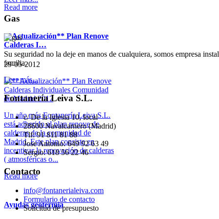
Read more
Gas
**Actualización** Plan Renove
Calderas I…
Su seguridad no la deje en manos de cualquiera, somos empresa instalad
familia.
29-05-2012
Leer más...
Fontanería
Leiva S.L.
Un año más Fontanería Leiva S.L.
c/ De la Iglesia 10, local
está adherido al plan renove de
28600 Navalcarnero (Madrid)
calderas de la comunidad de
Tlf: 91 811 81 88
Madrid. Este plan consiste en
Jose Antonio:
649 92 63 49
incentivar la renovación de calderas
Sergio: 618 56 22 46
( atmosféricas o...
Contacto
Read more
info@fontanerialeiva.com
Formulario de contacto
Ayudas geotermia
Solicitud de presupuesto