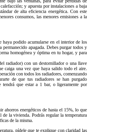
te bajo las ventanas, para evitar pérdidas de
 calefacción; y apuesta por instalaciones a baja
ándar de alta eficiencia energética. Con este
 menores consumos, las menores emisiones a la
e haya podido acumularse en el interior de los
 ha permanecido apagada. Debes purgar todos y
 forma homogénea y óptima en tu hogar, y para
del radiador) con un destornillador o una llave
e caiga una vez que haya salido todo el aire.
 operación con todos los radiadores, comenzando
urarte de que tus radiadores se han purgado
e tendrá que estar a 1 bar, o ligeramente por
ir ahorros energéticos de hasta el 15%, lo que
al de la vivienda. Podrás regular la temperatura
ficas de la misma.
ratura, pídele que te explique con claridad las