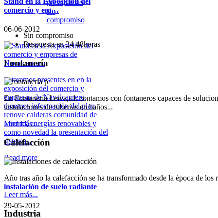
Stand en la Exposición del
comercio y em…
06-06-2012
Sin compromiso
Respuesta en 24-48horas
Fontanería
Estaremos presentes en en la
exposición del comercio y
empresas de Navalcarnero,
En Fontanería Leiva,s.l. contamos con fontaneros capaces de solucion
daremos información del plan
instalaciones de tuberías en baños...
renove calderas comunidad de
Leer más...
Madrid, energías renovables y
como novedad la presentación del
sistema...
Calefacción
Read more
Año tras año la calefacción se ha transformado desde la época de los 
instalación de suelo radiante
Leer más...
29-05-2012
Industria