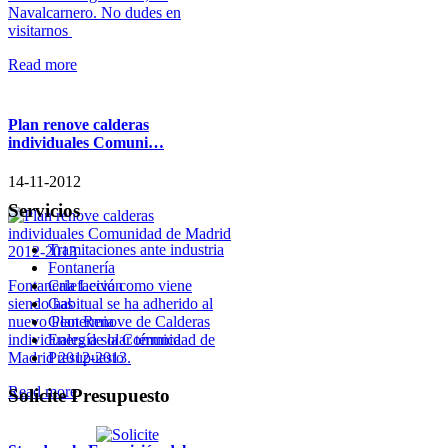
Navalcarnero. No dudes en
visitarnos
Read more
Plan renove calderas
individuales Comuni…
14-11-2012
Servicios
Tramitaciones ante industria
Fontanería
Calefacción
Fontaneria Leiva como viene
Gas
siendo habitual se ha adherido al
Geotermia
nuevo Plan Renove de Calderas
Energía solar térmica
individuales de la Comunidad de
Presupuesto
Madrid 2012-2013.
Read more
Solicite
Presupuesto