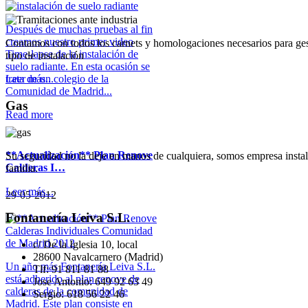
Después de muchas pruebas al fin
creamos nuestro primer video
Contamos con todos los carnets y homologaciones necesarios para gest
Time-lapse de la instalación de
tipo de instalación
suelo radiante. En esta ocasión se
trata de un colegio de la
Leer más...
Comunidad de Madrid...
Gas
Read more
**Actualización** Plan Renove
Su seguridad no la deje en manos de cualquiera, somos empresa instalad
Calderas I…
familia.
Leer más...
29-05-2012
Fontanería
Leiva S.L.
c/ De la Iglesia 10, local
28600 Navalcarnero (Madrid)
Un año más Fontanería Leiva S.L.
Tlf: 91 811 81 88
está adherido al plan renove de
Jose Antonio:
649 92 63 49
calderas de la comunidad de
Sergio: 618 56 22 46
Madrid. Este plan consiste en