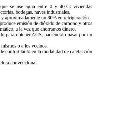
s que se use agua entre 0 y 40ºC: viviendas
actorías, bodegas, naves industriales.
n y aproximadamente un 80% en refrigeración.
 produce emisión de dióxido de carbono y otros
imático, a la vez que ahorramos dinero.
aído para obtener ACS, haciéndolo pasar por un
 mismos o a los vecinos.
de confort tanto en la modalidad de calefacción
ldera convencional.