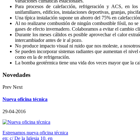
variaciones climáticas estacionales.
Para procesos de calefacción, refrigeración y ACS, en lo
unifamiliares, edificios, instalaciones deportivas, granjas, piscif
Una típica instalación supone un ahorro del 75% en calefacció
Al no realizarse combustión de ningún combustible fósil, no se
gases de efecto invernadero. Colaboramos a evitar el cambio cl
Durante los meses cálidos es posible aprovechar el calor extr
intercambiador antes de ir al pozo.
No produce impacto visual ni ruido que nos moleste, a nosotros
Se pueden incorporar sistemas radiantes que aumentan el nivel 
como en la de refrigeración.
La bomba geotérmica tiene una vida dos veces mayor que la ca
Novedades
Prev
Next
Nueva oficina técnica
29-04-2016
Estrenamos nueva oficina técnica
en: c/ De la Iglesia 10, en